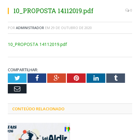
10_PROPOSTA 14112019.pdf
0
POR
ADMINISTRADOR
EM
29 DE OUTUBRO DE 2020
10_PROPOSTA 14112019.pdf
COMPARTILHAR:
Twitter
Facebook
Google+
Pinterest
LinkedIn
Tumblr
Email
CONTEÚDO RELACIONADO