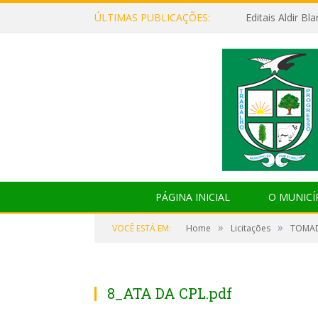
ÚLTIMAS PUBLICAÇÕES:
Editais Aldir B
PÁGINA INICIAL
O MUNICÍ
»
»
VOCÊ ESTÁ EM:
Home
Licitações
TOMAD
8_ATA DA CPL.pdf