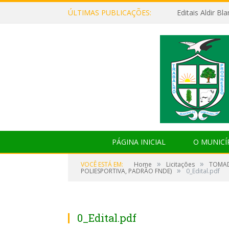
ÚLTIMAS PUBLICAÇÕES:
Editais Aldir B
PÁGINA INICIAL
O MUNICÍ
»
»
VOCÊ ESTÁ EM:
Home
Licitações
TOMAD
»
POLIESPORTIVA, PADRÃO FNDE)
0_Edital.pdf
0_Edital.pdf