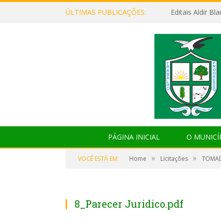
ÚLTIMAS PUBLICAÇÕES:
Editais Aldir B
PÁGINA INICIAL
O MUNICÍ
»
»
VOCÊ ESTÁ EM:
Home
Licitações
TOMAD
8_Parecer Juridico.pdf