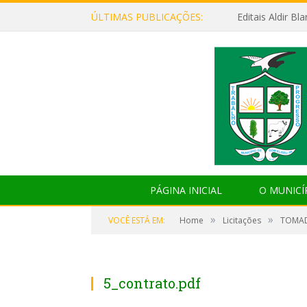
ÚLTIMAS PUBLICAÇÕES:
Editais Aldir B
PÁGINA INICIAL
O MUNICÍ
»
»
VOCÊ ESTÁ EM:
Home
Licitações
TOMAD
5_contrato.pdf