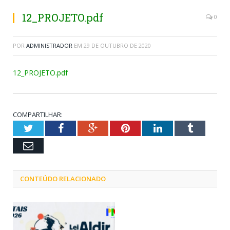
12_PROJETO.pdf
0
POR
ADMINISTRADOR
EM
29 DE OUTUBRO DE 2020
12_PROJETO.pdf
COMPARTILHAR:
Twitter
Facebook
Google+
Pinterest
LinkedIn
Tumblr
Email
CONTEÚDO RELACIONADO