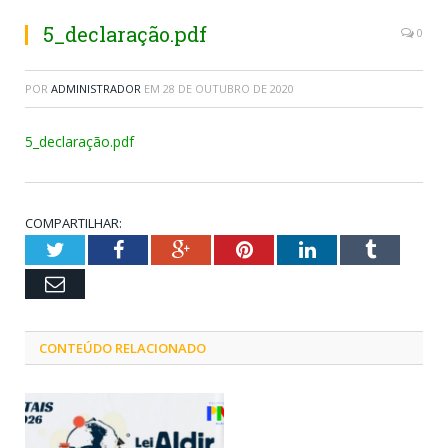
5_declaração.pdf
0
POR
ADMINISTRADOR
EM
28 DE OUTUBRO DE 2020
5_declaração.pdf
COMPARTILHAR:
Twitter
Facebook
Google+
Pinterest
LinkedIn
Tumblr
Email
CONTEÚDO RELACIONADO