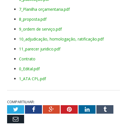
7_Planilha orçamentaria.pdf
8_proposta.pdf
9_ordem de serviço.pdf
10_adjudicação, homologação, ratificação.pdf
11_parecer juridico.pdf
Contrato
0_Edital.pdf
1_ATA CPL.pdf
COMPARTILHAR:
Twitter
Facebook
Google+
Pinterest
LinkedIn
Tumblr
Email