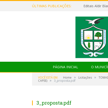
ÚLTIMAS PUBLICAÇÕES:
Editais Aldir B
PÁGINA INICIAL
O MUNICÍ
»
»
VOCÊ ESTÁ EM:
Home
Licitações
TOMAD
»
CAPEE)
3_proposta.pdf
3_proposta.pdf