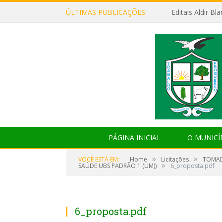
ÚLTIMAS PUBLICAÇÕES:
Editais Aldir B
PÁGINA INICIAL
O MUNICÍ
»
»
VOCÊ ESTÁ EM:
Home
Licitações
TOMAD
»
SAÚDE UBS PADRÃO 1 (UM))
6_proposta.pdf
6_proposta.pdf