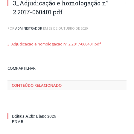
3_Adjudicação e homologação n°
0
2.2017-060401.pdf
POR
ADMINISTRADOR
EM
28 DE OUTUBRO DE 2020
3_Adjudicação e homologação n° 2.2017-060401.pdf
Tw
Fa
Go
Pi
Li
Tu
Em
COMPARTILHAR:
CONTEÚDO RELACIONADO
Editais Aldir Blanc 2026 –
PNAB