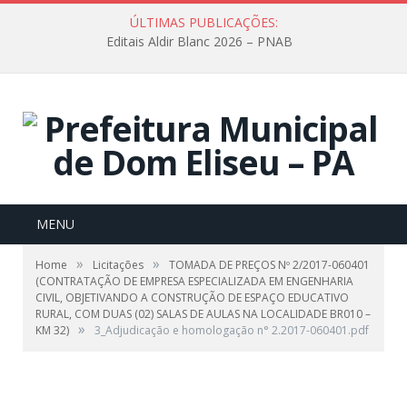
ÚLTIMAS PUBLICAÇÕES:
Editais Aldir Blanc 2026 – PNAB
MENU
»
»
Home
Licitações
TOMADA DE PREÇOS Nº 2/2017-060401
(CONTRATAÇÃO DE EMPRESA ESPECIALIZADA EM ENGENHARIA
CIVIL, OBJETIVANDO A CONSTRUÇÃO DE ESPAÇO EDUCATIVO
RURAL, COM DUAS (02) SALAS DE AULAS NA LOCALIDADE BR010 –
»
KM 32)
3_Adjudicação e homologação n° 2.2017-060401.pdf