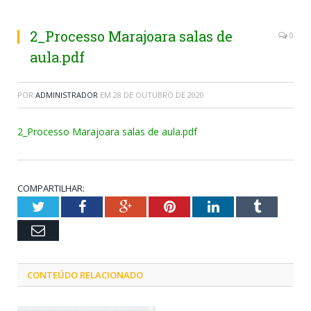
2_Processo Marajoara salas de
0
aula.pdf
POR
ADMINISTRADOR
EM
28 DE OUTUBRO DE 2020
2_Processo Marajoara salas de aula.pdf
COMPARTILHAR:
Twitter
Facebook
Google+
Pinterest
LinkedIn
Tumblr
Email
CONTEÚDO RELACIONADO