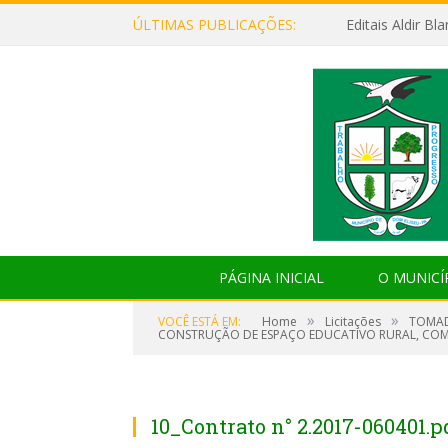
ÚLTIMAS PUBLICAÇÕES:
Editais Aldir B
PÁGINA INICIAL
O MUNICÍ
»
»
VOCÊ ESTÁ EM:
Home
Licitações
TOMAD
CONSTRUÇÃO DE ESPAÇO EDUCATIVO RURAL, COM D
10_Contrato n° 2.2017-060401.p