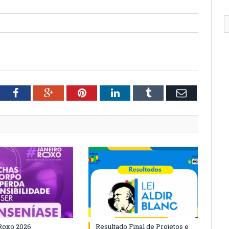
tter
Facebook
Google+
Pinterest
LinkedIn
Tumblr
Email
Roxo 2026
Resultado Final de Projetos e