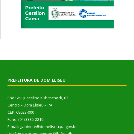
PREFEITURA DE DOM ELISEU
End.: Av. Juscelino Kubitscheck, 02
Centro – Dom Eliseu – PA
CEP: 68633-000
Fone: (94) 3335-2210
E-mail: gabinete@domeliseu.pa.gov.br
Horário de atendimento: 08h às 14h