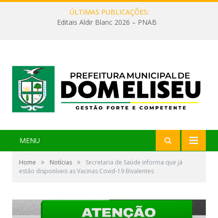
ÚLTIMAS PUBLICAÇÕES:
Editais Aldir Blanc 2026 – PNAB
MENU
»
»
Home
Notícias
Secretaria de Saúde informa que já
estão disponíveis as Vacinas Covid-19 Bivalentes