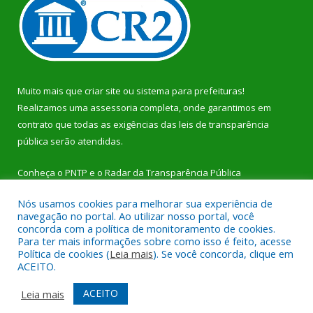
Muito mais que
criar site
ou
sistema para prefeituras
!
Realizamos uma
assessoria
completa, onde garantimos em
contrato que todas as exigências das
leis de transparência
pública
serão atendidas.
Conheça o
PNTP
e o
Radar da Transparência Pública
Nós usamos cookies para melhorar sua experiência de
navegação no portal. Ao utilizar nosso portal, você
concorda com a política de monitoramento de cookies.
Para ter mais informações sobre como isso é feito, acesse
Todos os direitos reservados a Prefeitura Municipal de Dom
Política de cookies (
Leia mais
). Se você concorda, clique em
Eliseu.
ACEITO.
Mapa do Site
Acessar Área Administrativa
ACEITO
Leia mais
Acessar Webmail