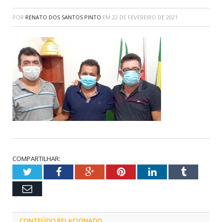
POR
RENATO DOS SANTOS PINTO
EM
22 DE FEVEREIRO DE 2021
COMPARTILHAR:
Twitter
Facebook
Google+
Pinterest
LinkedIn
Tumblr
Email
CONTEÚDO RELACIONADO