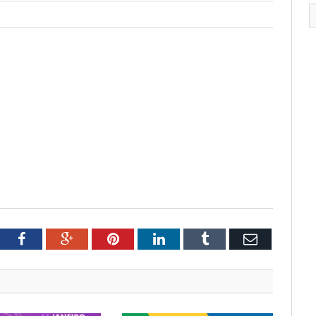
tter
Facebook
Google+
Pinterest
LinkedIn
Tumblr
Email