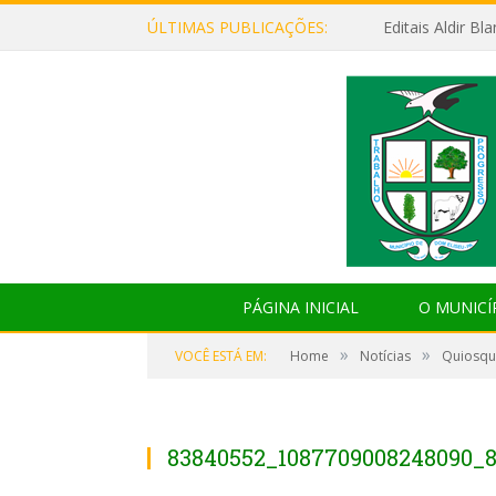
ÚLTIMAS PUBLICAÇÕES:
Editais Aldir B
PÁGINA INICIAL
O MUNICÍ
»
»
VOCÊ ESTÁ EM:
Home
Notícias
Quiosqu
83840552_1087709008248090_8