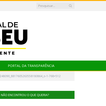
PORTAL DA TRANSPARÊNCIA
248090_8817605263558180864_o-1-768×512
NÃO ENCONTROU O QUE QUERIA?