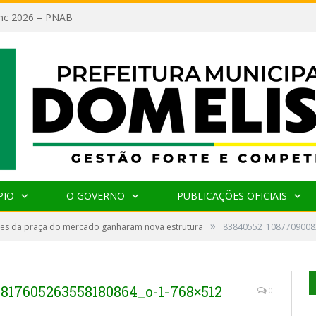
lanc 2026 – PNAB
PIO
O GOVERNO
PUBLICAÇÕES OFICIAIS
»
es da praça do mercado ganharam nova estrutura
83840552_1087709008
817605263558180864_o-1-768×512
0