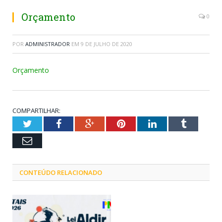
Orçamento
0
POR
ADMINISTRADOR
EM
9 DE JULHO DE 2020
Orçamento
COMPARTILHAR:
Twitter
Facebook
Google+
Pinterest
LinkedIn
Tumblr
Email
CONTEÚDO RELACIONADO