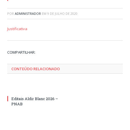
POR
ADMINISTRADOR
EM
9 DE JULHO DE 2020
Justificativa
Tw
Fa
Go
Pi
Li
Tu
Em
COMPARTILHAR:
CONTEÚDO RELACIONADO
Editais Aldir Blanc 2026 –
PNAB