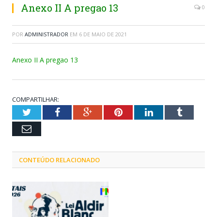
Anexo II A pregao 13
0
POR
ADMINISTRADOR
EM
6 DE MAIO DE 2021
Anexo II A pregao 13
COMPARTILHAR:
Twitter
Facebook
Google+
Pinterest
LinkedIn
Tumblr
Email
CONTEÚDO RELACIONADO