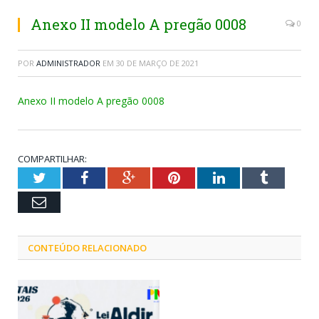
Anexo II modelo A pregão 0008
0
POR
ADMINISTRADOR
EM
30 DE MARÇO DE 2021
Anexo II modelo A pregão 0008
COMPARTILHAR:
Twitter
Facebook
Google+
Pinterest
LinkedIn
Tumblr
Email
CONTEÚDO RELACIONADO