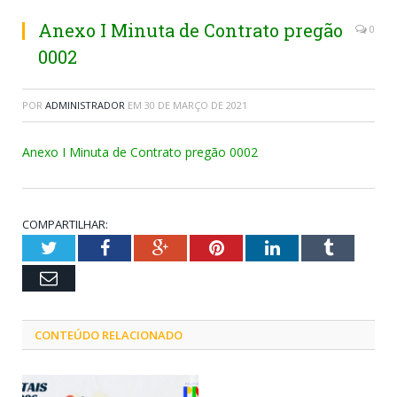
Anexo I Minuta de Contrato pregão
0
0002
POR
ADMINISTRADOR
EM
30 DE MARÇO DE 2021
Anexo I Minuta de Contrato pregão 0002
COMPARTILHAR:
Twitter
Facebook
Google+
Pinterest
LinkedIn
Tumblr
Email
CONTEÚDO RELACIONADO