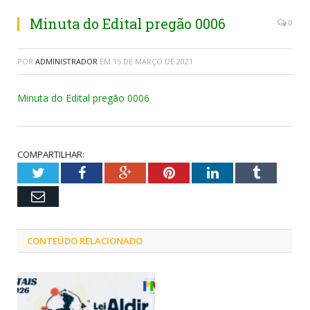
Minuta do Edital pregão 0006
0
POR
ADMINISTRADOR
EM
15 DE MARÇO DE 2021
Minuta do Edital pregão 0006
COMPARTILHAR:
Twitter
Facebook
Google+
Pinterest
LinkedIn
Tumblr
Email
CONTEÚDO RELACIONADO