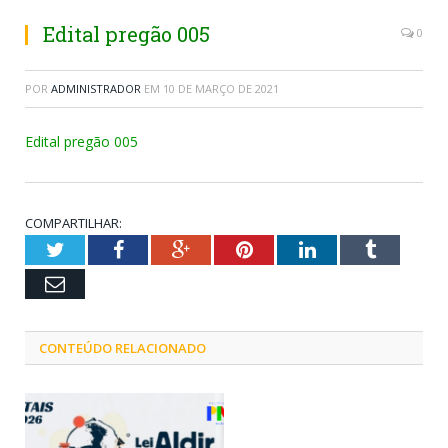
Edital pregão 005
0
POR
ADMINISTRADOR
EM
10 DE MARÇO DE 2021
Edital pregão 005
COMPARTILHAR:
Twitter
Facebook
Google+
Pinterest
LinkedIn
Tumblr
Email
CONTEÚDO RELACIONADO