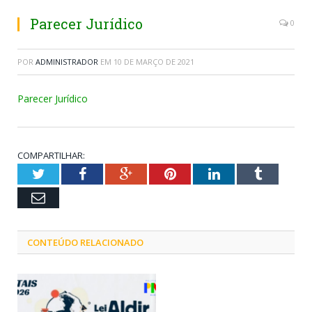
Parecer Jurídico
0
POR
ADMINISTRADOR
EM
10 DE MARÇO DE 2021
Parecer Jurídico
COMPARTILHAR:
Twitter
Facebook
Google+
Pinterest
LinkedIn
Tumblr
Email
CONTEÚDO RELACIONADO