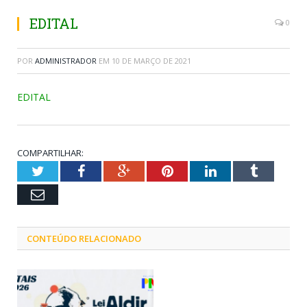
EDITAL
0
POR
ADMINISTRADOR
EM
10 DE MARÇO DE 2021
EDITAL
COMPARTILHAR:
Twitter
Facebook
Google+
Pinterest
LinkedIn
Tumblr
Email
CONTEÚDO RELACIONADO