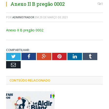
Anexo II B pregão 0002
0
POR
ADMINISTRADOR
EM
29 DE MARÇO DE 2021
Anexo II B pregão 0002
COMPARTILHAR:
Twitter
Facebook
Google+
Pinterest
LinkedIn
Tumblr
Email
CONTEÚDO RELACIONADO