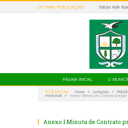
ÚLTIMAS PUBLICAÇÕES:
Editais Aldir B
PÁGINA INICIAL
O MUNICÍ
»
»
VOCÊ ESTÁ EM:
Home
Licitações
PREGÃO
»
medicinal)
Anexo I Minuta de Contrato pregão
Anexo I Minuta de Contrato p