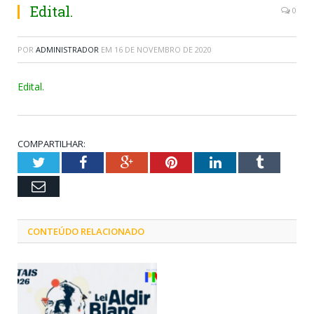
Edital.
0
POR
ADMINISTRADOR
EM
16 DE NOVEMBRO DE 2020
Edital.
COMPARTILHAR:
Twitter
Facebook
Google+
Pinterest
LinkedIn
Tumblr
Email
CONTEÚDO RELACIONADO