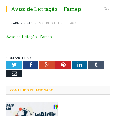
Aviso de Licitação – Famep
0
POR
ADMINISTRADOR
EM
29 DE OUTUBRO DE 2020
Aviso de Licitação - Famep
COMPARTILHAR:
Twitter
Facebook
Google+
Pinterest
LinkedIn
Tumblr
Email
CONTEÚDO RELACIONADO