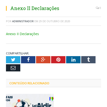
Anexo II Declarações
0
POR
ADMINISTRADOR
EM
29 DE OUTUBRO DE 2020
Anexo II Declarações
COMPARTILHAR:
Twitter
Facebook
Google+
Pinterest
LinkedIn
Tumblr
Email
CONTEÚDO RELACIONADO