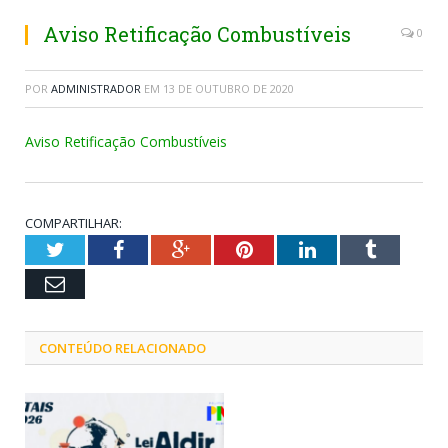
Aviso Retificação Combustíveis
0
POR
ADMINISTRADOR
EM
13 DE OUTUBRO DE 2020
Aviso Retificação Combustíveis
COMPARTILHAR:
Twitter
Facebook
Google+
Pinterest
LinkedIn
Tumblr
Email
CONTEÚDO RELACIONADO