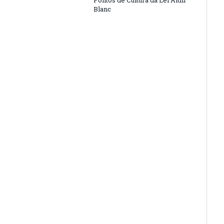
Pontos de Cultura da Lei Aldir
Blanc