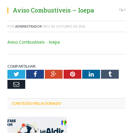
Aviso Combustíveis – Ioepa
0
POR
ADMINISTRADOR
EM
2 DE OUTUBRO DE 2020
Aviso Combustíveis - Ioepa
COMPARTILHAR:
Twitter
Facebook
Google+
Pinterest
LinkedIn
Tumblr
Email
CONTEÚDO RELACIONADO