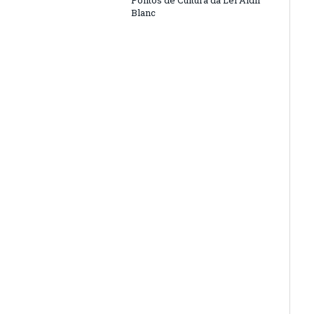
Pontos de Cultura da Lei Aldir
Blanc