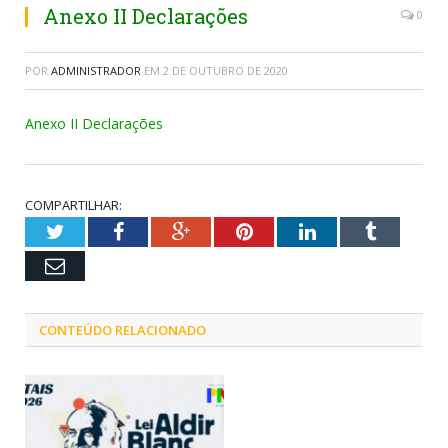
Anexo II Declarações
0
POR
ADMINISTRADOR
EM
2 DE OUTUBRO DE 2020
Anexo II Declarações
COMPARTILHAR:
Twitter
Facebook
Google+
Pinterest
LinkedIn
Tumblr
Email
CONTEÚDO RELACIONADO