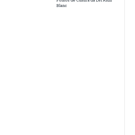
Pontos de Cultura da Lei Aldir
Blanc