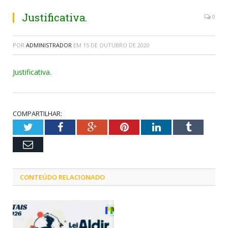
Justificativa.
0
POR
ADMINISTRADOR
EM
15 DE OUTUBRO DE 2020
Justificativa.
COMPARTILHAR:
Twitter
Facebook
Google+
Pinterest
LinkedIn
Tumblr
Email
CONTEÚDO RELACIONADO