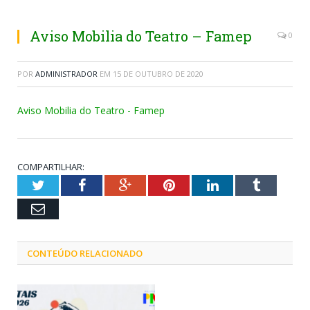
Aviso Mobilia do Teatro – Famep
0
POR
ADMINISTRADOR
EM
15 DE OUTUBRO DE 2020
Aviso Mobilia do Teatro - Famep
COMPARTILHAR:
Twitter
Facebook
Google+
Pinterest
LinkedIn
Tumblr
Email
CONTEÚDO RELACIONADO