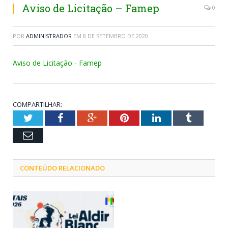
Aviso de Licitação – Famep
0
POR
ADMINISTRADOR
EM
8 DE SETEMBRO DE 2020
Aviso de Licitação - Famep
COMPARTILHAR:
Twitter
Facebook
Google+
Pinterest
LinkedIn
Tumblr
Email
CONTEÚDO RELACIONADO