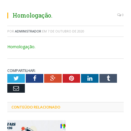
Homologação.
0
POR
ADMINISTRADOR
EM
7 DE OUTUBRO DE 2020
Homologação.
COMPARTILHAR:
Twitter
Facebook
Google+
Pinterest
LinkedIn
Tumblr
Email
CONTEÚDO RELACIONADO