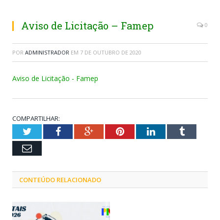
Aviso de Licitação – Famep
0
POR
ADMINISTRADOR
EM
7 DE OUTUBRO DE 2020
Aviso de Licitação - Famep
COMPARTILHAR:
Twitter
Facebook
Google+
Pinterest
LinkedIn
Tumblr
Email
CONTEÚDO RELACIONADO