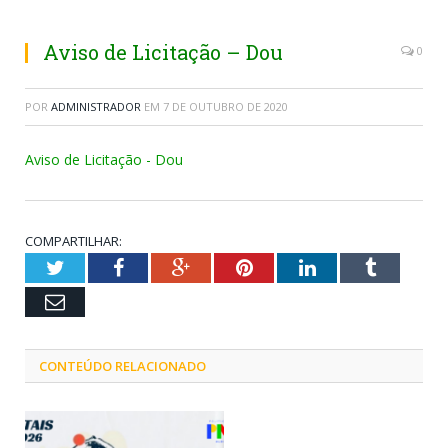
Aviso de Licitação – Dou
0
POR
ADMINISTRADOR
EM
7 DE OUTUBRO DE 2020
Aviso de Licitação - Dou
COMPARTILHAR:
Twitter
Facebook
Google+
Pinterest
LinkedIn
Tumblr
Email
CONTEÚDO RELACIONADO