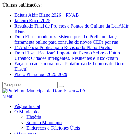
Últimas publicações:
Editais Aldir Blanc 2026 – PNAB
Janeiro Roxo 2026
Resultado Final de Projetos e Pontos de Cultura da Lei Aldir
Blanc
Dom Eliseu moderniza sistema postal e Prefeitura lança
ferramenta online para consulta de novos CEPs por rua
1ª Audiência Publica para Revisão do Plano Diretor
Dom Eliseu Realizará Importante Evento Sobre o Futuro
Urbano: Cidades Inteligentes, Resilientes e Blockchain
Faça seu cadastro na nova Plataforma de Tributos de Dom
Eliseu!
Plano Plurianual 2026-2029
Menu
Página Inicial
O Município
História
Sobre o Município
Endereços e Telefones Úteis
O Governo