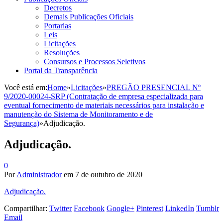
Decretos
Demais Publicações Oficiais
Portarias
Leis
Licitações
Resoluções
Consursos e Processos Seletivos
Portal da Transparência
Você está em:
Home
»
Licitações
»
PREGÃO PRESENCIAL Nº
9/2020-00024-SRP (Contratação de empresa especializada para
eventual fornecimento de materiais necessários para instalação e
manutenção do Sistema de Monitoramento e de
Segurança)
»
Adjudicação.
Adjudicação.
0
Por
Administrador
em
7 de outubro de 2020
Adjudicação.
Compartilhar:
Twitter
Facebook
Google+
Pinterest
LinkedIn
Tumblr
Email