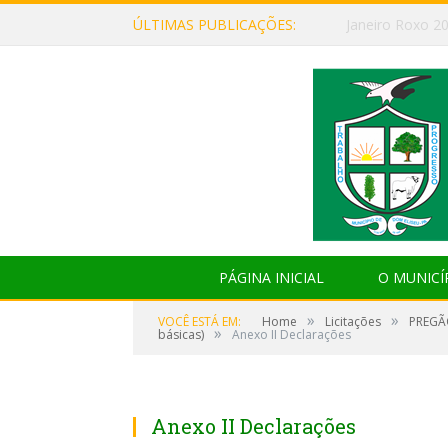
ÚLTIMAS PUBLICAÇÕES:
Janeiro Roxo 2
PÁGINA INICIAL
O MUNICÍ
»
»
VOCÊ ESTÁ EM:
Home
Licitações
PREGÃO
»
básicas)
Anexo II Declarações
Anexo II Declarações