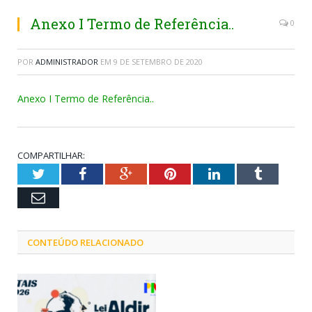
Anexo I Termo de Referência..
0
POR
ADMINISTRADOR
EM
9 DE SETEMBRO DE 2020
Anexo I Termo de Referência..
COMPARTILHAR:
Twitter
Facebook
Google+
Pinterest
LinkedIn
Tumblr
Email
CONTEÚDO RELACIONADO