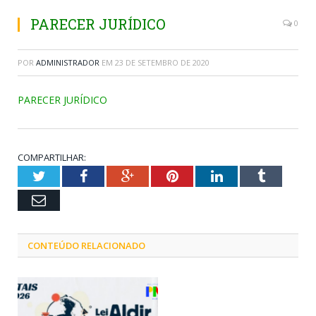
PARECER JURÍDICO
0
POR
ADMINISTRADOR
EM
23 DE SETEMBRO DE 2020
PARECER JURÍDICO
COMPARTILHAR:
Twitter
Facebook
Google+
Pinterest
LinkedIn
Tumblr
Email
CONTEÚDO RELACIONADO