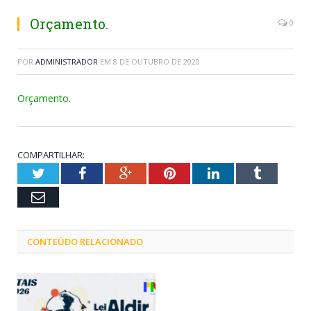
Orçamento.
0
POR
ADMINISTRADOR
EM
8 DE OUTUBRO DE 2020
Orçamento.
COMPARTILHAR:
Twitter
Facebook
Google+
Pinterest
LinkedIn
Tumblr
Email
CONTEÚDO RELACIONADO