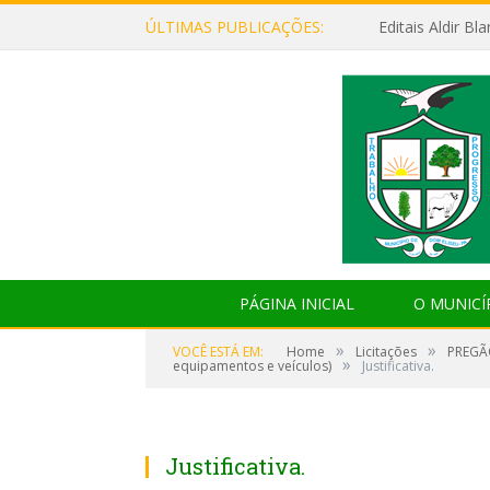
ÚLTIMAS PUBLICAÇÕES:
Editais Aldir B
PÁGINA INICIAL
O MUNICÍ
»
»
VOCÊ ESTÁ EM:
Home
Licitações
PREGÃO
»
equipamentos e veículos)
Justificativa.
Justificativa.